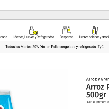
escado
Lácteos, Huevos y Refrigerados
Despensa
Licores bebidas y snac
Todos los Martes 20% Dto. en Pollo congelado y refrigerado.
TyC
Arroz y Gra
Arroz 
500gr
Sea el primero e