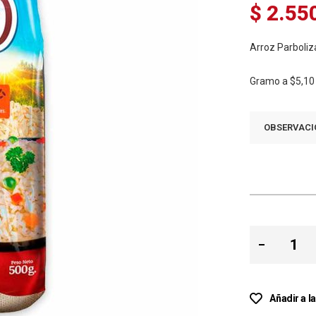
$ 2.55
Arroz Parboli
Gramo a
$5,10
OBSERVACI
Añadir a l