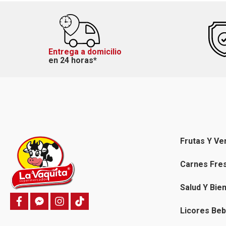
Entrega a domicilio
en 24 horas*
Frutas Y Ve
Carnes Fre
Salud Y Bie
f
f
i
T
a
a
n
i
Licores Beb
c
c
s
k
e
e
t
t