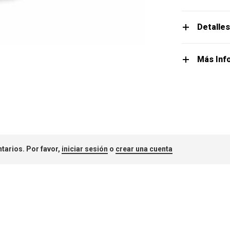
Detalle
Más Inf
tarios. Por favor,
iniciar sesión
o
crear una cuenta