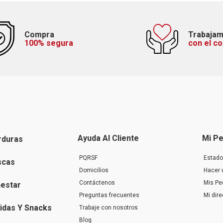
Compra
Trabaja
100% segura
con el c
Ayuda Al Cliente
Mi Pe
rduras
PQRSF
Estado
scas
Domicilios
Hacer 
Contáctenos
Mis Pe
nestar
Preguntas frecuentes
Mi dir
idas Y Snacks
Trabaje con nosotros
Blog