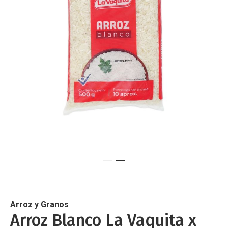
de
imágenes
Saltar
al
comienzo
de
Arroz y Granos
la
Arroz Blanco La Vaquita x
galería