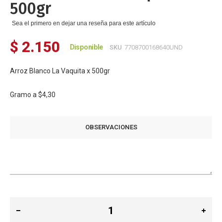
500gr
de
imágenes
Sea el primero en dejar una reseña para este artículo
$ 2.150
Disponible
SKU
7708700168640UND
Arroz Blanco La Vaquita x 500gr
Gramo a
$4,30
OBSERVACIONES