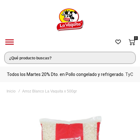
0
s.
Todos los Martes 20% Dto. en Pollo congelado y refrigerado.
TyC
M
Inicio
Arroz Blanco La Vaquita x 500gr
Saltar
al
final
de
la
galería