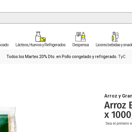
escado
Lácteos, Huevos y Refrigerados
Despensa
Licores bebidas y snac
Todos los Martes 20% Dto. en Pollo congelado y refrigerado.
TyC
Arroz y Gra
Arroz 
x 1000
Sea el primero e