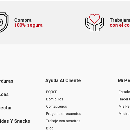
Compra
Trabaja
100% segura
con el c
Ayuda Al Cliente
Mi Pe
rduras
PQRSF
Estado
scas
Domicilios
Hacer 
Contáctenos
Mis Pe
nestar
Preguntas frecuentes
Mi dir
idas Y Snacks
Trabaje con nosotros
Blog