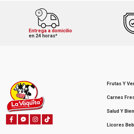
Entrega a domicilio
en 24 horas*
Frutas Y Ve
Carnes Fre
Salud Y Bie
f
f
i
T
a
a
n
i
Licores Beb
c
c
s
k
e
e
t
t