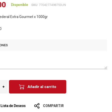
00
Disponible
SKU
7704277498753UN
ederal Extra Gourmet x 1000gr
0
ONES
Añadir al carrito
a Lista de Deseos
COMPARTIR