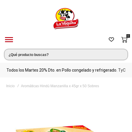
0
s.
Todos los Martes 20% Dto. en Pollo congelado y refrigerado.
TyC
M
Inicio
Aromáticas Hindú Manzanilla x 45gr x 50 Sobres
Saltar
al
final
de
la
galería