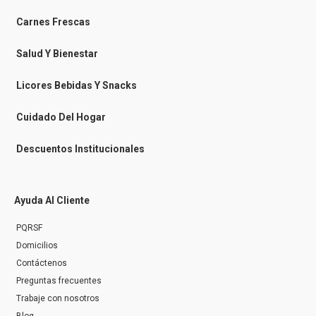
o
o
r
k
k
a
-
m
Carnes Frescas
m
e
s
Salud Y Bienestar
s
e
n
Licores Bebidas Y Snacks
g
e
r
Cuidado Del Hogar
Descuentos Institucionales
Ayuda Al Cliente
PQRSF
Domicilios
Contáctenos
Preguntas frecuentes
Trabaje con nosotros