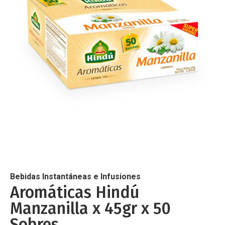
de
imágenes
Saltar
al
comienzo
de
Bebidas Instantáneas e Infusiones
la
Aromáticas Hindú
galería
Manzanilla x 45gr x 50
de
imágenes
Sobres