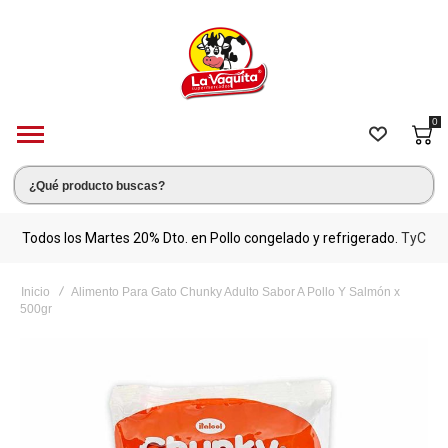
0
s.
Todos los Martes 20% Dto. en Pollo congelado y refrigerado.
TyC
M
Inicio
Alimento Para Gato Chunky Adulto Sabor A Pollo Y Salmón x
500gr
Saltar
al
final
de
la
galería