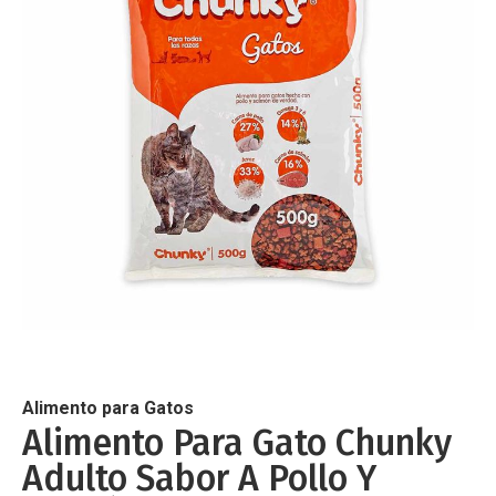
de
imágenes
Saltar
al
comienzo
de
Alimento para Gatos
la
Alimento Para Gato Chunky
galería
Adulto Sabor A Pollo Y
de
imágenes