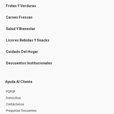
b
b
a
o
o
o
g
k
Frutas Y Verduras
o
o
r
k
k
a
-
m
Carnes Frescas
m
e
s
Salud Y Bienestar
s
e
n
Licores Bebidas Y Snacks
g
e
r
Cuidado Del Hogar
Descuentos Institucionales
Ayuda Al Cliente
PQRSF
Domicilios
Contáctenos
Preguntas frecuentes