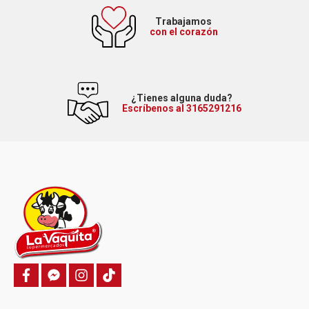
Trabajamos
con el corazón
¿Tienes alguna duda?
Escríbenos al 3165291216
f
f
i
T
a
a
n
i
c
c
s
k
e
e
t
t