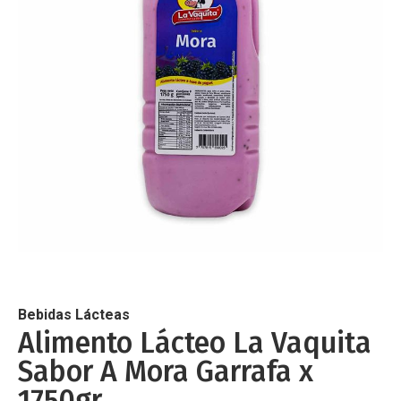
de
imágenes
Saltar
al
comienzo
de
Bebidas Lácteas
la
Alimento Lácteo La Vaquita
galería
Sabor A Mora Garrafa x
de
imágenes
1750gr