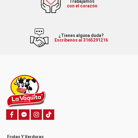
Trabajamos
con el corazón
¿Tienes alguna duda?
Escríbenos al 3165291216
f
f
i
T
a
a
n
i
c
c
s
k
e
e
t
t
b
b
a
o
o
o
g
k
Frutas Y Verduras