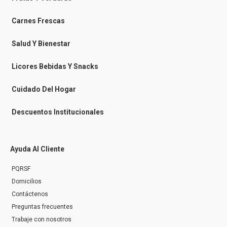
o
o
r
k
k
a
-
m
Carnes Frescas
m
e
s
Salud Y Bienestar
s
e
n
Licores Bebidas Y Snacks
g
e
r
Cuidado Del Hogar
Descuentos Institucionales
Ayuda Al Cliente
PQRSF
Domicilios
Contáctenos
Preguntas frecuentes
Trabaje con nosotros