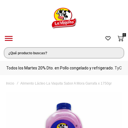
0
s.
Todos los Martes 20% Dto. en Pollo congelado y refrigerado.
TyC
M
Inicio
Alimento Lácteo La Vaquita Sabor A Mora Garrafa x 1750gr
Saltar
al
final
de
la
galería