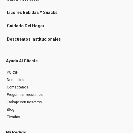
s
e
n
Licores Bebidas Y Snacks
g
e
r
Cuidado Del Hogar
Descuentos Institucionales
Ayuda Al Cliente
PQRSF
Domicilios
Contáctenos
Preguntas frecuentes
Trabaje con nosotros
Blog
Tiendas
Mi Pedido