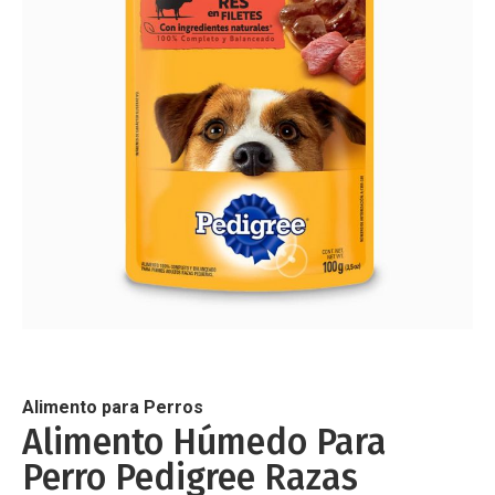
de
imágenes
Saltar
al
comienzo
de
Alimento para Perros
la
Alimento Húmedo Para
galería
Perro Pedigree Razas
de
imágenes