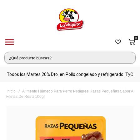
0
s.
Todos los Martes 20% Dto. en Pollo congelado y refrigerado.
TyC
M
Inicio
Alimento Húmedo Para Perro Pedigree Razas Pequeñas Sabor A
Filetes De Res x 100gr
Saltar
al
final
de
la
galería