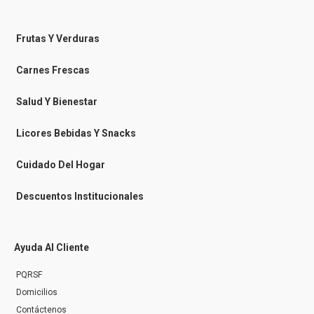
a
a
n
i
c
c
s
k
e
e
t
t
b
b
a
o
o
o
g
k
Frutas Y Verduras
o
o
r
k
k
a
-
m
Carnes Frescas
m
e
s
Salud Y Bienestar
s
e
n
Licores Bebidas Y Snacks
g
e
r
Cuidado Del Hogar
Descuentos Institucionales
Ayuda Al Cliente
PQRSF
Domicilios
Contáctenos