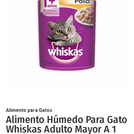
de
imágenes
Saltar
al
comienzo
de
Alimento para Gatos
la
Alimento Húmedo Para Gato
galería
Whiskas Adulto Mayor A 1
de
imágenes