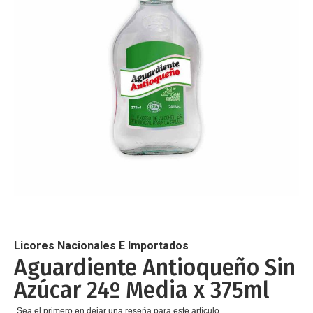
de
imágenes
Saltar
al
comienzo
de
Licores Nacionales E Importados
la
Aguardiente Antioqueño Sin
galería
Azúcar 24º Media x 375ml
de
imágenes
Sea el primero en dejar una reseña para este artículo