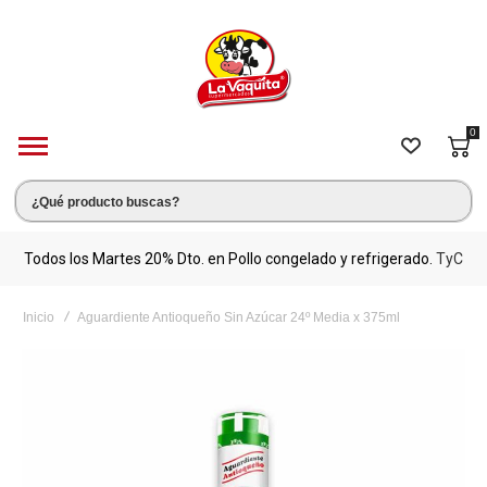
0
s.
Todos los Martes 20% Dto. en Pollo congelado y refrigerado.
TyC
M
Inicio
Aguardiente Antioqueño Sin Azúcar 24º Media x 375ml
Saltar
al
final
de
la
galería