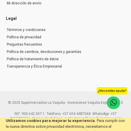
Mi dirección de envío
Legal
Términos y condiciones
Política de privacidad
Preguntas frecuentes
Política de cambios, devoluciones y garantías
Política de tratamiento de datos
Transparencia y Ética Empresarial
¿Necesitas ayuda?
© 2025 Supermercados La Vaquita - Inversiones Vaquita Express S.A.S
NIT: 900.642.557-1. Teléfono: +57 604 4487068. WhatsApp: +57
3165291216. Correo electrónico: contactenos@vaquitaexpress.com
Utilizamos cookies para mejorar tu experiencia.
Para cumplir con
la nueva directiva sobre privacidad electrónica, necesitamos el