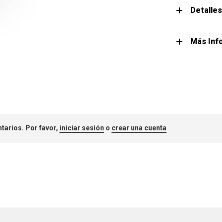
Detalle
Más Inf
tarios. Por favor,
iniciar sesión
o
crear una cuenta