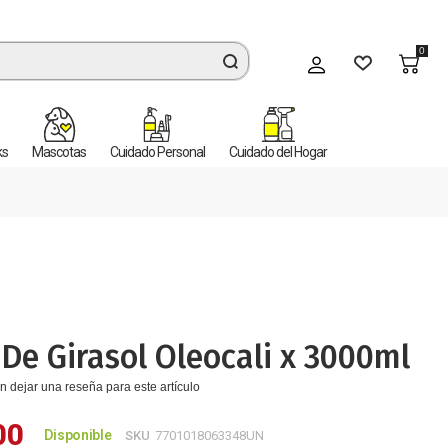
0
Mi cuenta
ks
Mascotas
Cuidado Personal
Cuidado del Hogar
 De Girasol Oleocali x 3000ml
n dejar una reseña para este artículo
00
Disponible
SKU
7701018063348UN