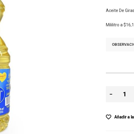
Aceite De Gira
Mililitro a
$16,
OBSERVACI
Añadir a l