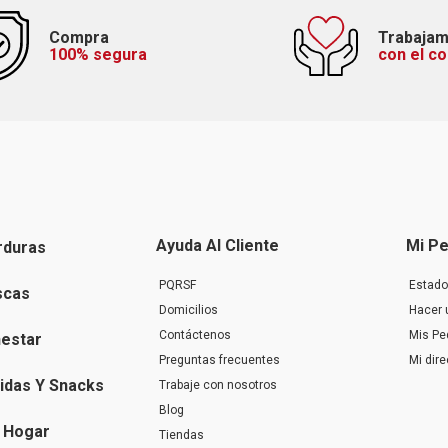
Compra
Trabaja
100% segura
con el c
Ayuda Al Cliente
Mi Pe
rduras
PQRSF
Estado
scas
Domicilios
Hacer 
Contáctenos
Mis Pe
nestar
Preguntas frecuentes
Mi dir
idas Y Snacks
Trabaje con nosotros
Blog
 Hogar
Tiendas