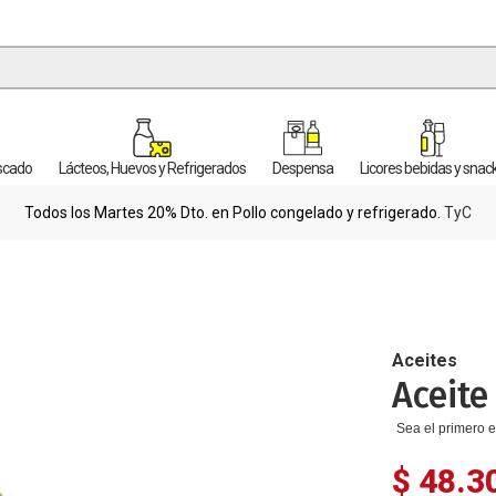
escado
Lácteos, Huevos y Refrigerados
Despensa
Licores bebidas y snac
Todos los Martes 20% Dto. en Pollo congelado y refrigerado.
TyC
Aceites
Aceite
Sea el primero e
$ 48.3