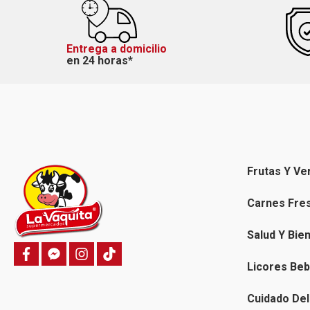
Entrega a domicilio
en 24 horas*
Frutas Y Ve
Carnes Fre
Salud Y Bie
f
f
i
T
a
a
n
i
Licores Beb
c
c
s
k
e
e
t
t
b
b
a
o
Cuidado Del
o
o
g
k