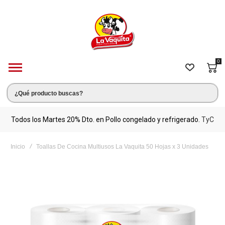
0
s.
Todos los Martes 20% Dto. en Pollo congelado y refrigerado.
TyC
M
Inicio
Toallas De Cocina Multiusos La Vaquita 50 Hojas x 3 Unidades
Saltar
al
final
de
la
galería