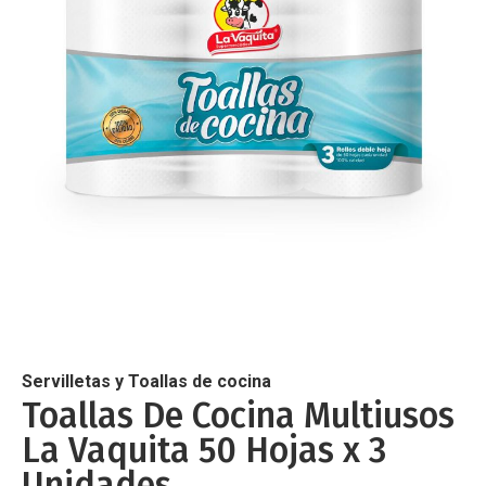
de
imágenes
Saltar
al
comienzo
de
Servilletas y Toallas de cocina
la
Toallas De Cocina Multiusos
galería
La Vaquita 50 Hojas x 3
de
imágenes
Unidades