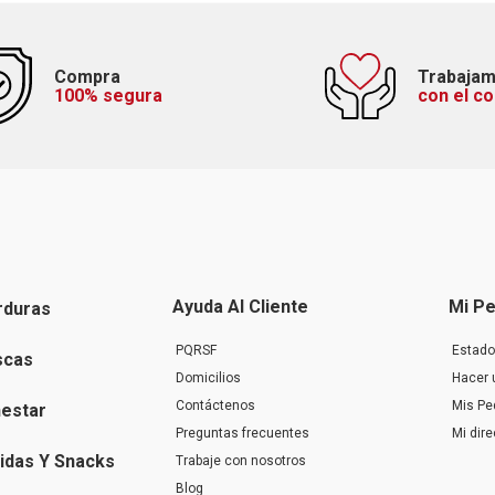
Compra
Trabaja
100% segura
con el c
Ayuda Al Cliente
Mi Pe
rduras
PQRSF
Estado
scas
Domicilios
Hacer 
Contáctenos
Mis Pe
nestar
Preguntas frecuentes
Mi dir
idas Y Snacks
Trabaje con nosotros
Blog