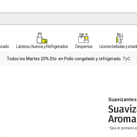
escado
Lácteos, Huevos y Refrigerados
Despensa
Licores bebidas y snac
Todos los Martes 20% Dto. en Pollo congelado y refrigerado.
TyC
Suavizantes
Suaviz
Aroma 
Sea el primero e