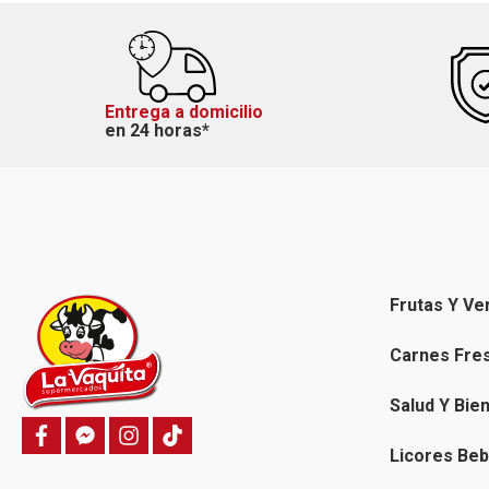
Entrega a domicilio
en 24 horas*
Frutas Y Ve
Carnes Fre
Salud Y Bie
f
f
i
T
a
a
n
i
Licores Beb
c
c
s
k
e
e
t
t