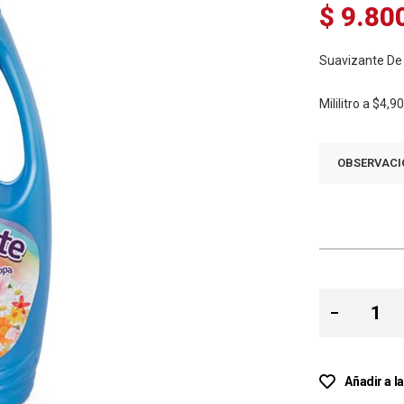
$ 9.80
Suavizante De
Mililitro a
$4,9
OBSERVACI
Añadir a l