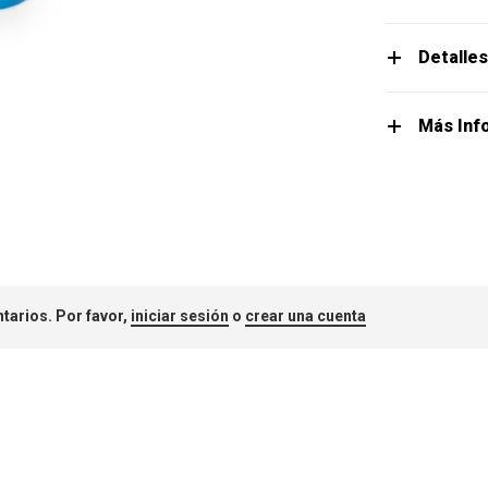
Detalle
Más Inf
tarios. Por favor,
iniciar sesión
o
crear una cuenta