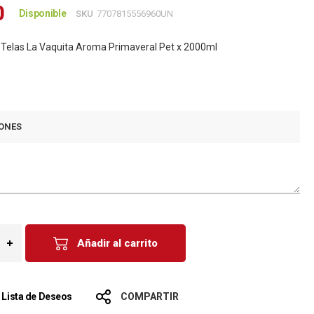
0
Disponible
SKU
7707815556960UN
 Telas La Vaquita Aroma Primaveral Pet x 2000ml
0
ONES
Añadir al carrito
a Lista de Deseos
COMPARTIR