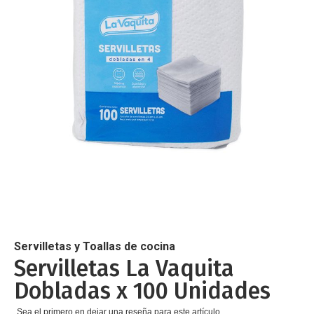
de
imágenes
Saltar
al
comienzo
de
Servilletas y Toallas de cocina
la
Servilletas La Vaquita
galería
Dobladas x 100 Unidades
de
imágenes
Sea el primero en dejar una reseña para este artículo