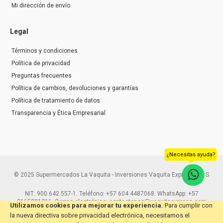
Mi dirección de envío
Legal
Términos y condiciones
Política de privacidad
Preguntas frecuentes
Política de cambios, devoluciones y garantías
Política de tratamiento de datos
Transparencia y Ética Empresarial
¿Necesitas ayuda?
© 2025 Supermercados La Vaquita - Inversiones Vaquita Express S.A.S
NIT: 900.642.557-1. Teléfono: +57 604 4487068. WhatsApp: +57
3165291216. Correo electrónico: contactenos@vaquitaexpress.com
Utilizamos cookies para mejorar tu experiencia.
Para cumplir con
la nueva directiva sobre privacidad electrónica, necesitamos el