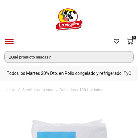
0
s.
Todos los Martes 20% Dto. en Pollo congelado y refrigerado.
TyC
M
Inicio
Servilletas La Vaquita Dobladas x 100 Unidades
Saltar
al
final
de
la
galería