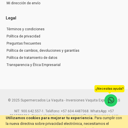
Mi dirección de envío
Legal
Términos y condiciones
Política de privacidad
Preguntas frecuentes
Política de cambios, devoluciones y garantías
Política de tratamiento de datos
Transparencia y Ética Empresarial
¿Necesitas ayuda?
© 2025 Supermercados La Vaquita - Inversiones Vaquita Express S.A.S
NIT: 900.642.557-1. Teléfono: +57 604 4487068. WhatsApp: +57
3165291216. Correo electrónico: contactenos@vaquitaexpress.com
Utilizamos cookies para mejorar tu experiencia.
Para cumplir con
la nueva directiva sobre privacidad electrónica, necesitamos el