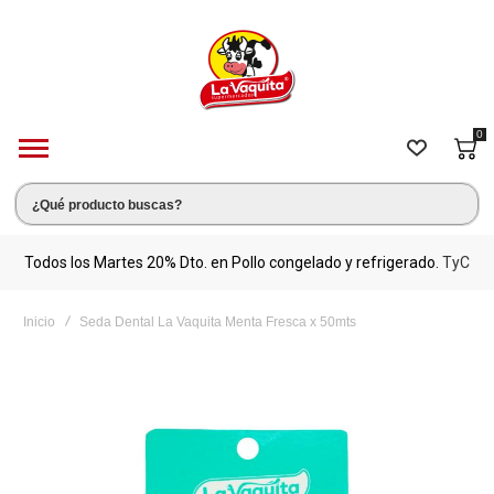
0
s.
Todos los Martes 20% Dto. en Pollo congelado y refrigerado.
TyC
M
Inicio
Seda Dental La Vaquita Menta Fresca x 50mts
Saltar
al
final
de
la
galería