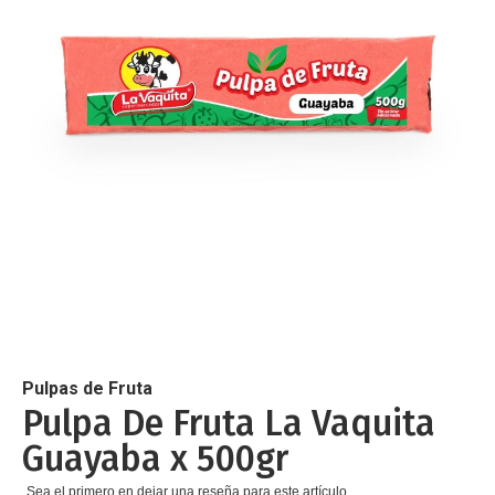
de
imágenes
Saltar
al
comienzo
de
Pulpas de Fruta
la
Pulpa De Fruta La Vaquita
galería
Guayaba x 500gr
de
imágenes
Sea el primero en dejar una reseña para este artículo