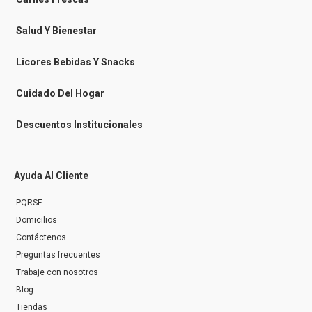
m
e
s
Salud Y Bienestar
s
e
n
Licores Bebidas Y Snacks
g
e
r
Cuidado Del Hogar
Descuentos Institucionales
Ayuda Al Cliente
PQRSF
Domicilios
Contáctenos
Preguntas frecuentes
Trabaje con nosotros
Blog
Tiendas