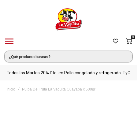
0
s.
Todos los Martes 20% Dto. en Pollo congelado y refrigerado.
TyC
M
Inicio
Pulpa De Fruta La Vaquita Guayaba x 500gr
Saltar
al
final
de
la
galería