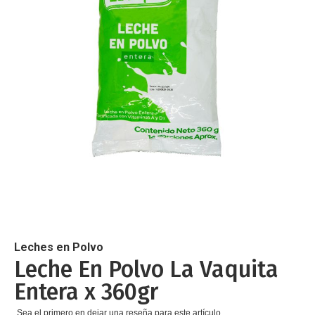
de
imágenes
Saltar
al
comienzo
de
Leches en Polvo
la
Leche En Polvo La Vaquita
galería
Entera x 360gr
de
imágenes
Sea el primero en dejar una reseña para este artículo