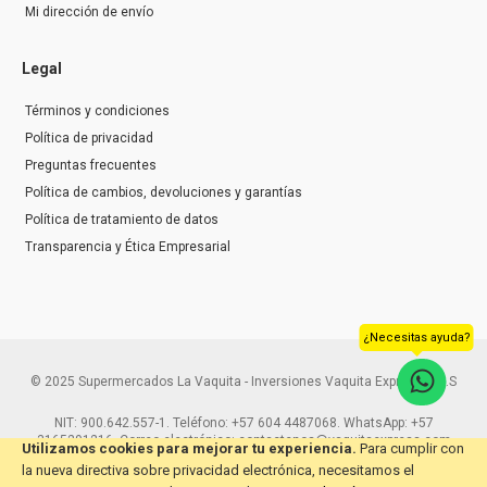
Mi dirección de envío
Legal
Términos y condiciones
Política de privacidad
Preguntas frecuentes
Política de cambios, devoluciones y garantías
Política de tratamiento de datos
Transparencia y Ética Empresarial
¿Necesitas ayuda?
© 2025 Supermercados La Vaquita - Inversiones Vaquita Express S.A.S
NIT: 900.642.557-1. Teléfono: +57 604 4487068. WhatsApp: +57
3165291216. Correo electrónico: contactenos@vaquitaexpress.com
Utilizamos cookies para mejorar tu experiencia.
Para cumplir con
la nueva directiva sobre privacidad electrónica, necesitamos el