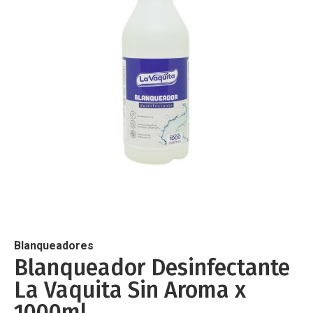
de
imágenes
Saltar
al
comienzo
de
Blanqueadores
la
Blanqueador Desinfectante
galería
La Vaquita Sin Aroma x
de
imágenes
1000ml