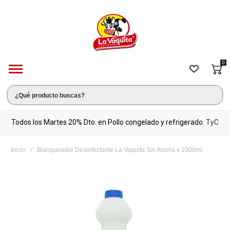
0
s.
Todos los Martes 20% Dto. en Pollo congelado y refrigerado.
TyC
M
Inicio
Blanqueador Desinfectante La Vaquita Sin Aroma x 1000ml
Saltar
al
final
de
la
galería