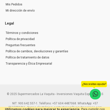
Mis Pedidos
Mi dirección de envío
Legal
Términos y condiciones
Política de privacidad
Preguntas frecuentes
Política de cambios, devoluciones y garantías
Política de tratamiento de datos
Transparencia y Ética Empresarial
¿Necesitas ayuda?
© 2025 Supermercados La Vaquita - Inversiones Vaquita Express S.A.S
NIT: 900.642.557-1. Teléfono: +57 604 4487068. WhatsApp: +57
3165291216. Correo electrónico: contactenos@vaquitaexpress.com
Utilizamos cookies para mejorar tu experiencia.
Para cumplir con