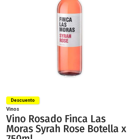
de
imágenes
Saltar
al
Descuento
comienzo
de
Vinos
la
Vino Rosado Finca Las
galería
Moras Syrah Rose Botella x
de
imágenes
750ml