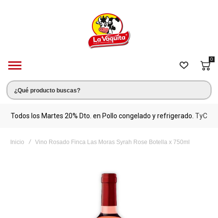
0
s.
Todos los Martes 20% Dto. en Pollo congelado y refrigerado.
TyC
M
Inicio
Vino Rosado Finca Las Moras Syrah Rose Botella x 750ml
Saltar
al
final
de
la
galería