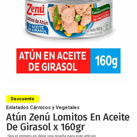
de
imágenes
Saltar
al
Descuento
comienzo
de
Enlatados Cárnicos y Vegetales
la
Atún Zenú Lomitos En Aceite
galería
De Girasol x 160gr
de
imágenes
Sea el primero en dejar una reseña para este artículo