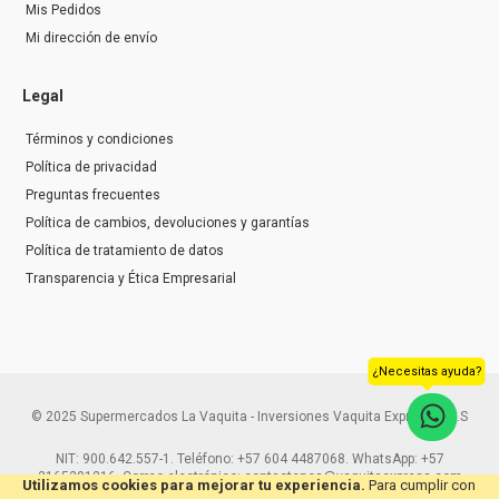
Mis Pedidos
Mi dirección de envío
Legal
Términos y condiciones
Política de privacidad
Preguntas frecuentes
Política de cambios, devoluciones y garantías
Política de tratamiento de datos
Transparencia y Ética Empresarial
¿Necesitas ayuda?
© 2025 Supermercados La Vaquita - Inversiones Vaquita Express S.A.S
NIT: 900.642.557-1. Teléfono: +57 604 4487068. WhatsApp: +57
3165291216. Correo electrónico: contactenos@vaquitaexpress.com
Utilizamos cookies para mejorar tu experiencia.
Para cumplir con