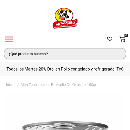
0
s.
Todos los Martes 20% Dto. en Pollo congelado y refrigerado.
TyC
M
Inicio
Atún Zenú Lomitos En Aceite De Girasol x 160gr
Saltar
al
final
de
la
galería