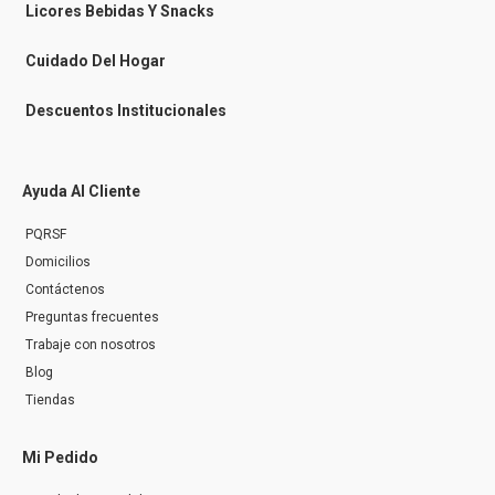
n
Licores Bebidas Y Snacks
g
e
r
Cuidado Del Hogar
Descuentos Institucionales
Ayuda Al Cliente
PQRSF
Domicilios
Contáctenos
Preguntas frecuentes
Trabaje con nosotros
Blog
Tiendas
Mi Pedido