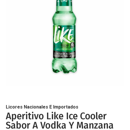
de
imágenes
Saltar
al
comienzo
de
Licores Nacionales E Importados
la
Aperitivo Like Ice Cooler
galería
Sabor A Vodka Y Manzana
de
imágenes