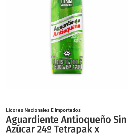
de
imágenes
Saltar
al
comienzo
de
Licores Nacionales E Importados
la
Aguardiente Antioqueño Sin
galería
Azúcar 24º Tetrapak x
de
imágenes