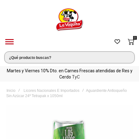
0
C
Martes y Viernes 10% Dto. en Carnes Frescas atendidas de Res y
Cerdo
TyC
Inicio
Licores Nacionales E Importados
Aguardiente Antioqueño
Sin Azúcar 24º Tetrapak x 1050ml
Saltar
al
final
de
la
galería