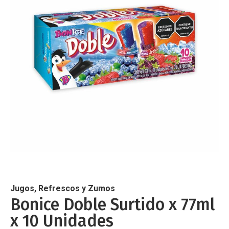
de
imágenes
Saltar
al
comienzo
de
Jugos, Refrescos y Zumos
la
Bonice Doble Surtido x 77ml
galería
x 10 Unidades
de
imágenes