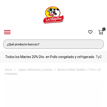
0
s.
Todos los Martes 20% Dto. en Pollo congelado y refrigerado.
TyC
M
Inicio
Jugos, Refrescos y Zumos
Bonice Doble Surtido x 77ml x 10
Unidades
Saltar
al
final
de
la
galería