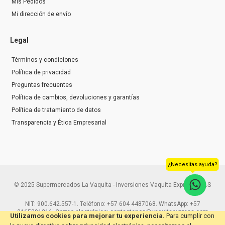
Mis Pedidos
Mi dirección de envío
Legal
Términos y condiciones
Política de privacidad
Preguntas frecuentes
Política de cambios, devoluciones y garantías
Política de tratamiento de datos
Transparencia y Ética Empresarial
¿Necesitas ayuda?
© 2025 Supermercados La Vaquita - Inversiones Vaquita Express S.A.S
NIT: 900.642.557-1. Teléfono: +57 604 4487068. WhatsApp: +57
3165291216. Correo electrónico: contactenos@vaquitaexpress.com
Utilizamos cookies para mejorar tu experiencia.
Para cumplir con