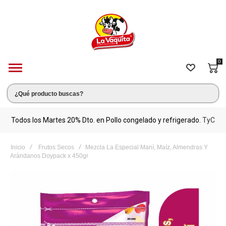
0
s.
Todos los Martes 20% Dto. en Pollo congelado y refrigerado.
TyC
M
Inicio
Frutos Secos
Mezcla La Especial Maní, Maíz, Almendras Y
Arándanos Doypack x 450gr
Saltar
al
final
de
la
galería