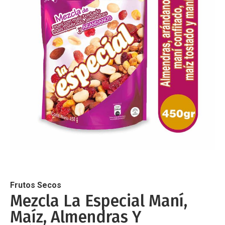
de
imágenes
Saltar
al
comienzo
de
Frutos Secos
la
Mezcla La Especial Maní,
galería
Maíz, Almendras Y
de
imágenes