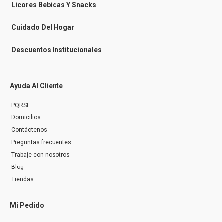
n
Licores Bebidas Y Snacks
g
e
r
Cuidado Del Hogar
Descuentos Institucionales
Ayuda Al Cliente
PQRSF
Domicilios
Contáctenos
Preguntas frecuentes
Trabaje con nosotros
Blog
Tiendas
Mi Pedido