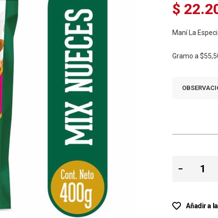
$ 22.2
Maní La Especi
Gramo a
$55,5
OBSERVACI
Añadir a l