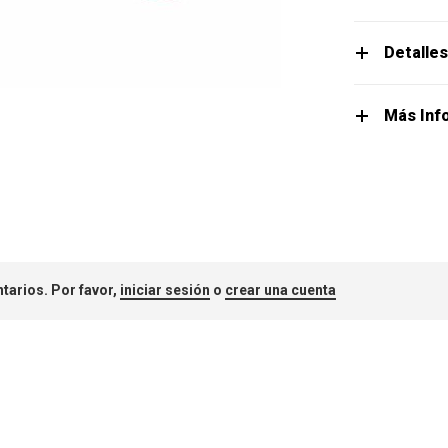
Detalle
Más Inf
tarios. Por favor,
iniciar sesión
o
crear una cuenta