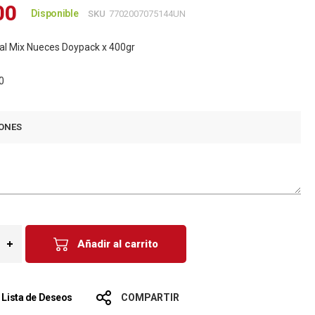
00
Disponible
SKU
7702007075144UN
al Mix Nueces Doypack x 400gr
0
ONES
Añadir al carrito
a Lista de Deseos
COMPARTIR