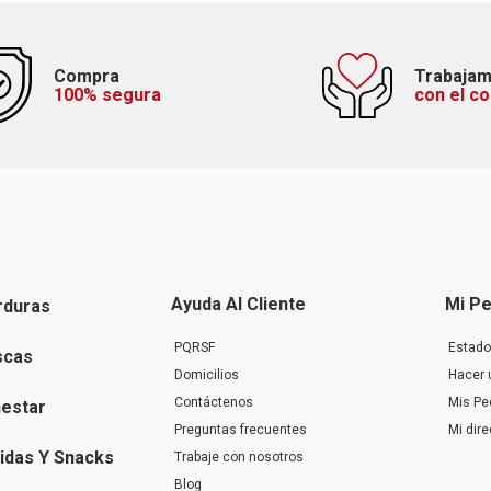
Compra
Trabaja
100% segura
con el c
Ayuda Al Cliente
Mi Pe
rduras
PQRSF
Estado
scas
Domicilios
Hacer 
Contáctenos
Mis Pe
nestar
Preguntas frecuentes
Mi dir
idas Y Snacks
Trabaje con nosotros
Blog