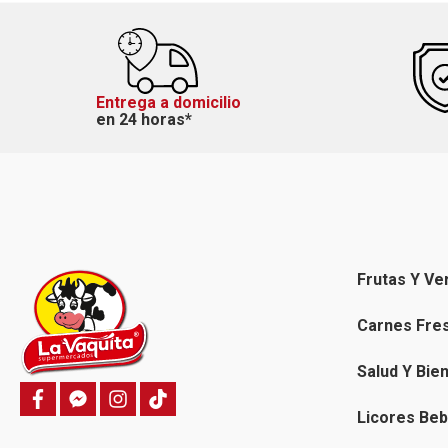
Entrega a domicilio
en 24 horas*
Frutas Y Ve
Carnes Fre
Salud Y Bie
f
f
i
T
a
a
n
i
Licores Beb
c
c
s
k
e
e
t
t