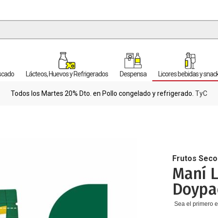
escado
Lácteos, Huevos y Refrigerados
Despensa
Licores bebidas y snac
Todos los Martes 20% Dto. en Pollo congelado y refrigerado.
TyC
Frutos Seco
Maní L
Doypa
Sea el primero e