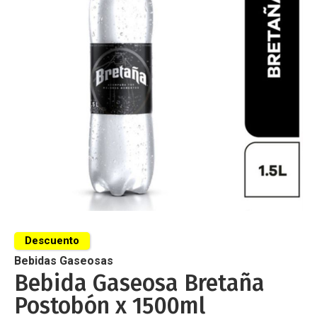
de
imágenes
Saltar
al
Descuento
comienzo
de
Bebidas Gaseosas
la
Bebida Gaseosa Bretaña
galería
Postobón x 1500ml
de
imágenes