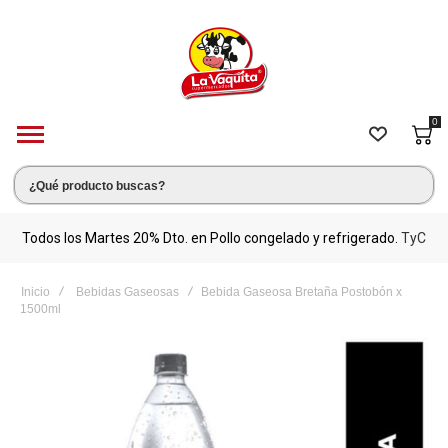
0
s.
Todos los Martes 20% Dto. en Pollo congelado y refrigerado.
TyC
M
Inicio
Bebidas Gaseosas
Bebida Gaseosa Bretaña Postobón x
1500ml
Saltar
al
final
de
la
galería