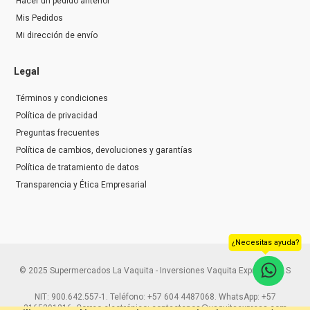
Hacer un pedido anterior
Mis Pedidos
Mi dirección de envío
Legal
Términos y condiciones
Política de privacidad
Preguntas frecuentes
Política de cambios, devoluciones y garantías
Política de tratamiento de datos
Transparencia y Ética Empresarial
¿Necesitas ayuda?
© 2025 Supermercados La Vaquita - Inversiones Vaquita Express S.A.S
NIT: 900.642.557-1. Teléfono: +57 604 4487068. WhatsApp: +57
3165291216. Correo electrónico: contactenos@vaquitaexpress.com