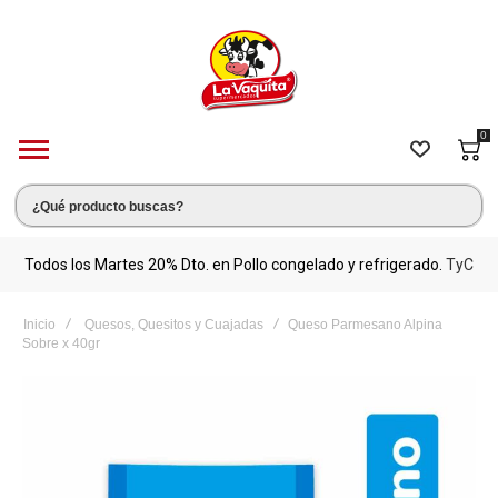
0
s.
Todos los Martes 20% Dto. en Pollo congelado y refrigerado.
TyC
M
Inicio
Quesos, Quesitos y Cuajadas
Queso Parmesano Alpina
Sobre x 40gr
Saltar
al
final
de
la
galería