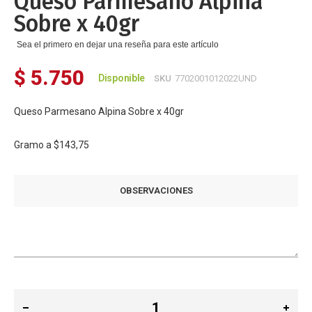
Queso Parmesano Alpina
galería
Sobre x 40gr
de
imágenes
Sea el primero en dejar una reseña para este artículo
$ 5.750
Disponible
SKU
7702001012022UND
Queso Parmesano Alpina Sobre x 40gr
Gramo a
$143,75
OBSERVACIONES