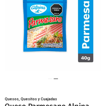
de
imágenes
Saltar
al
comienzo
de
Quesos, Quesitos y Cuajadas
la