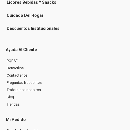
n
Licores Bebidas Y Snacks
g
e
r
Cuidado Del Hogar
Descuentos Institucionales
Ayuda Al Cliente
PQRSF
Domicilios
Contáctenos
Preguntas frecuentes
Trabaje con nosotros
Blog
Tiendas
Mi Pedido