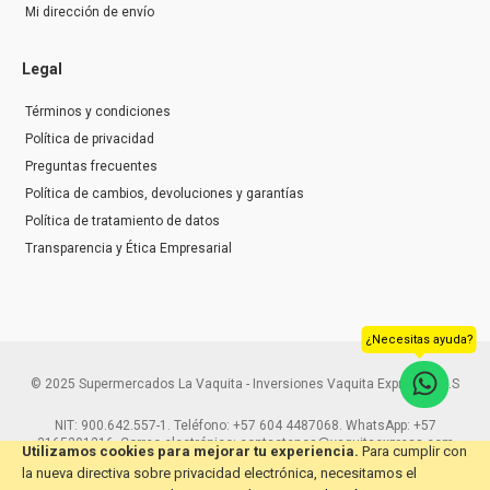
Mi dirección de envío
Legal
Términos y condiciones
Política de privacidad
Preguntas frecuentes
Política de cambios, devoluciones y garantías
Política de tratamiento de datos
Transparencia y Ética Empresarial
¿Necesitas ayuda?
© 2025 Supermercados La Vaquita - Inversiones Vaquita Express S.A.S
NIT: 900.642.557-1. Teléfono: +57 604 4487068. WhatsApp: +57
3165291216. Correo electrónico: contactenos@vaquitaexpress.com
Utilizamos cookies para mejorar tu experiencia.
Para cumplir con
la nueva directiva sobre privacidad electrónica, necesitamos el