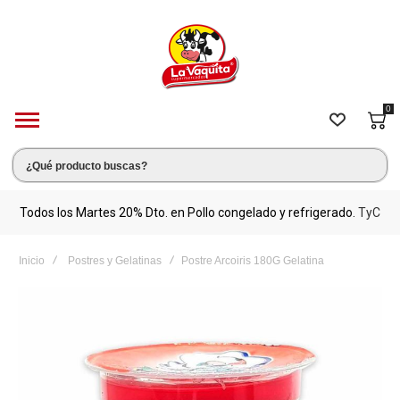
0
s.
Todos los Martes 20% Dto. en Pollo congelado y refrigerado.
TyC
M
Inicio
Postres y Gelatinas
Postre Arcoiris 180G Gelatina
Saltar
al
final
de
la
galería