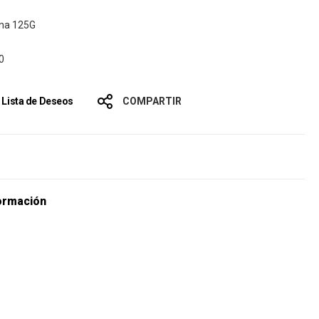
ina 125G
0
a Lista de Deseos
COMPARTIR
s
ormación