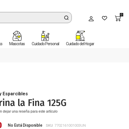
0
Mi cuenta
ks
Mascotas
Cuidado Personal
Cuidado del Hogar
y Esparcibles
ina la Fina 125G
n dejar una reseña para este artículo
0
No Está Disponible
SKU
7702161001003UN