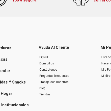
100% segura
con el c
Ayuda Al Cliente
Mi Pe
rduras
PQRSF
Estado
scas
Domicilios
Hacer 
Contáctenos
Mis Pe
nestar
Preguntas frecuentes
Mi dir
idas Y Snacks
Trabaje con nosotros
Blog
 Hogar
Tiendas
Institucionales