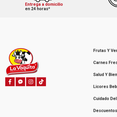
Entrega a domicilio
en 24 horas*
Frutas Y Ve
Carnes Fre
Salud Y Bie
f
f
i
T
a
a
n
i
Licores Beb
c
c
s
k
e
e
t
t
b
b
a
o
Cuidado Del
o
o
g
k
o
o
r
k
k
a
Descuentos 
-
m
m