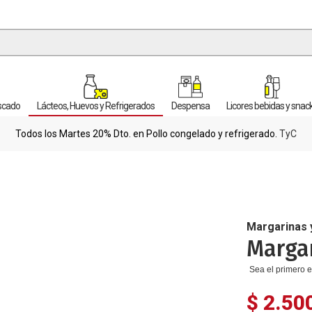
escado
Lácteos, Huevos y Refrigerados
Despensa
Licores bebidas y snac
Todos los Martes 20% Dto. en Pollo congelado y refrigerado.
TyC
Margarinas 
Margar
Sea el primero e
$ 2.50