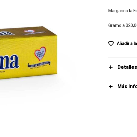
Margarina la F
Gramo a
$20,0
Añadir a l
Detalle
Más Inf