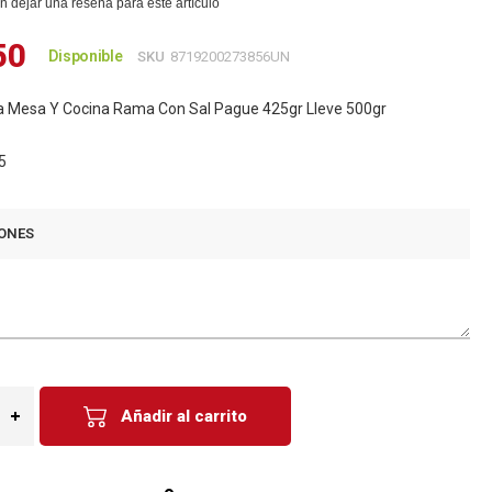
n dejar una reseña para este artículo
50
Disponible
SKU
8719200273856UN
ra Mesa Y Cocina Rama Con Sal Pague 425gr Lleve 500gr
5
ONES
Añadir al carrito