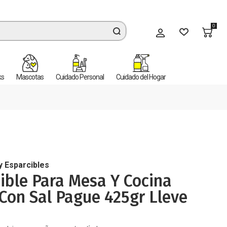
0
Mi cuenta
ks
Mascotas
Cuidado Personal
Cuidado del Hogar
y Esparcibles
ible Para Mesa Y Cocina
on Sal Pague 425gr Lleve