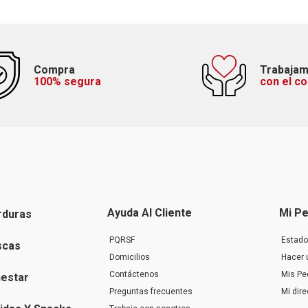
Compra
Trabaja
100% segura
con el c
Ayuda Al Cliente
Mi Pe
rduras
PQRSF
Estado
scas
Domicilios
Hacer 
Contáctenos
Mis Pe
nestar
Preguntas frecuentes
Mi dir