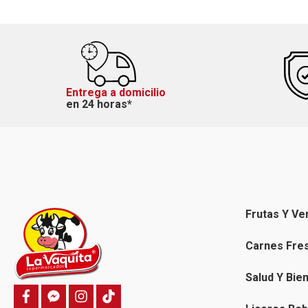
Entrega a domicilio
en 24 horas*
Frutas Y Ve
Carnes Fre
Salud Y Bie
f
f
i
T