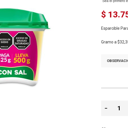
Sea el primero e
$ 13.7
Esparcible Pa
Gramo a
$32,3
OBSERVACI