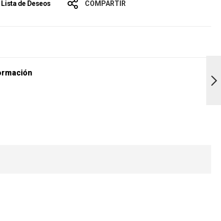
a Lista de Deseos
COMPARTIR
s
Margarina la
Buena 125G
ormación
Siguiente