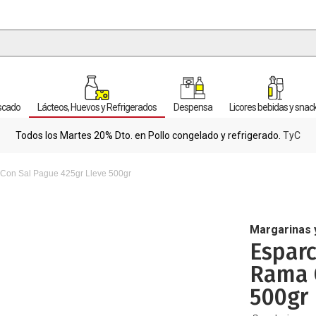
escado
Lácteos, Huevos y Refrigerados
Despensa
Licores bebidas y snac
Todos los Martes 20% Dto. en Pollo congelado y refrigerado.
TyC
Con Sal Pague 425gr Lleve 500gr
Margarinas 
Esparc
Rama C
500gr