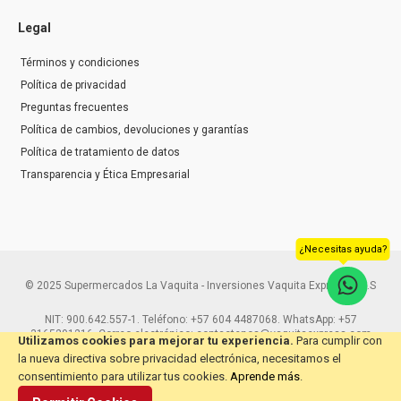
Legal
Términos y condiciones
Política de privacidad
Preguntas frecuentes
Política de cambios, devoluciones y garantías
Política de tratamiento de datos
Transparencia y Ética Empresarial
¿Necesitas ayuda?
© 2025 Supermercados La Vaquita - Inversiones Vaquita Express S.A.S
NIT: 900.642.557-1. Teléfono: +57 604 4487068. WhatsApp: +57
3165291216. Correo electrónico: contactenos@vaquitaexpress.com
Utilizamos cookies para mejorar tu experiencia.
Para cumplir con
la nueva directiva sobre privacidad electrónica, necesitamos el
consentimiento para utilizar tus cookies.
Aprende más
.