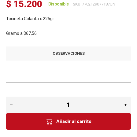
$ 15.200
Disponible
SKU
7702129077187UN
Tocineta Colanta x 225gr
Gramo a
$67,56
OBSERVACIONES
Añadir al carrito