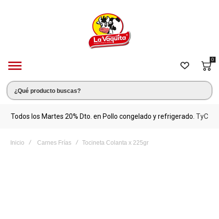
0
s.
Todos los Martes 20% Dto. en Pollo congelado y refrigerado.
TyC
M
Inicio
Carnes Frías
Tocineta Colanta x 225gr
Saltar
al
final
de
la
galería