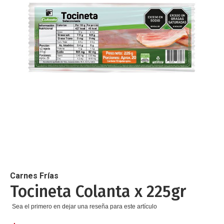
de
imágenes
Saltar
al
comienzo
de
Carnes Frías
la
Tocineta Colanta x 225gr
galería
de
Sea el primero en dejar una reseña para este artículo
imágenes