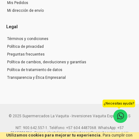
Mis Pedidos
Mi dirección de envío
Legal
Términos y condiciones
Política de privacidad
Preguntas frecuentes
Política de cambios, devoluciones y garantías
Política de tratamiento de datos
Transparencia y Ética Empresarial
¿Necesitas ayuda?
© 2025 Supermercados La Vaquita - Inversiones Vaquita Express S.A.S
NIT: 900.642.557-1. Teléfono: +57 604 4487068. WhatsApp: +57
3165291216. Correo electrónico: contactenos@vaquitaexpress.com
Utilizamos cookies para mejorar tu experiencia.
Para cumplir con