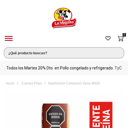
0
s.
Todos los Martes 20% Dto. en Pollo congelado y refrigerado.
TyC
M
Inicio
Carnes Frías
Salchichon Cerveroni Zenu 900G
Saltar
al
final
de
la
galería