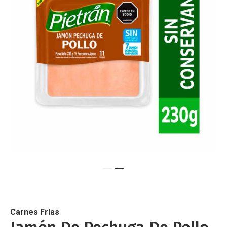
de
imágenes
Saltar
al
comienzo
de
Carnes Frías
la