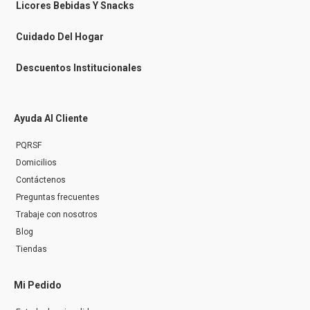
n
Licores Bebidas Y Snacks
g
e
r
Cuidado Del Hogar
Descuentos Institucionales
Ayuda Al Cliente
PQRSF
Domicilios
Contáctenos
Preguntas frecuentes
Trabaje con nosotros
Blog
Tiendas
Mi Pedido