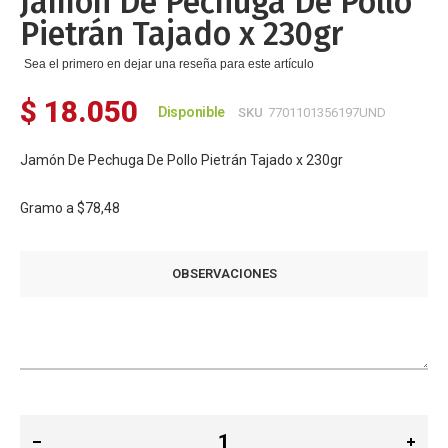
Jamón De Pechuga De Pollo
galería
Pietrán Tajado x 230gr
de
imágenes
Sea el primero en dejar una reseña para este artículo
$ 18.050
Disponible
SKU
7701101356197UND
Jamón De Pechuga De Pollo Pietrán Tajado x 230gr
Gramo a
$78,48
OBSERVACIONES