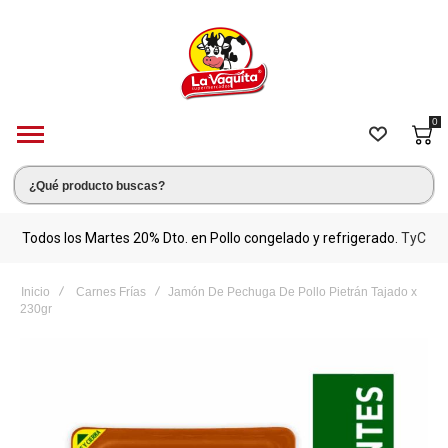
0
s.
Todos los Martes 20% Dto. en Pollo congelado y refrigerado.
TyC
M
Inicio
Carnes Frías
Jamón De Pechuga De Pollo Pietrán Tajado x
230gr
Saltar
al
final
de
la
galería