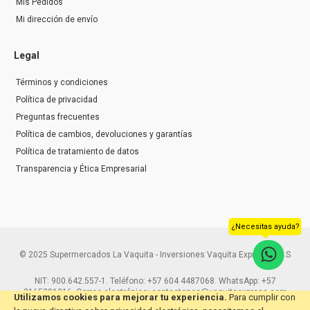
Mis Pedidos
Mi dirección de envío
Legal
Términos y condiciones
Política de privacidad
Preguntas frecuentes
Política de cambios, devoluciones y garantías
Política de tratamiento de datos
Transparencia y Ética Empresarial
¿Necesitas ayuda?
© 2025 Supermercados La Vaquita - Inversiones Vaquita Express S.A.S
NIT: 900.642.557-1. Teléfono: +57 604 4487068. WhatsApp: +57
3165291216. Correo electrónico: contactenos@vaquitaexpress.com
Utilizamos cookies para mejorar tu experiencia.
Para cumplir con