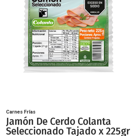
de
imágenes
Saltar
al
comienzo
de
Carnes Frías
la
Jamón De Cerdo Colanta
galería
Seleccionado Tajado x 225gr
de
imágenes