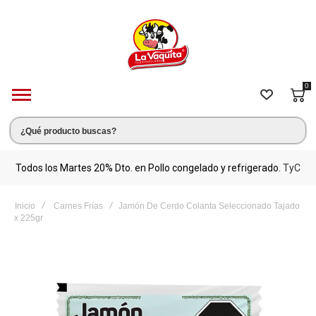
0
s.
Todos los Martes 20% Dto. en Pollo congelado y refrigerado.
TyC
M
Inicio
Carnes Frías
Jamón De Cerdo Colanta Seleccionado Tajado
x 225gr
Saltar
al
final
de
la
galería