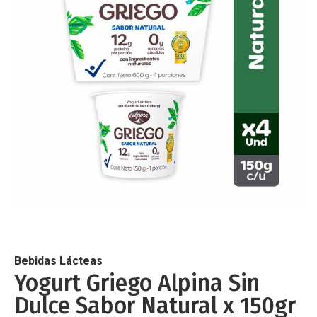
de
imágenes
Saltar
al
comienzo
de
Bebidas Lácteas
la
Yogurt Griego Alpina Sin
galería
Dulce Sabor Natural x 150gr
de
imágenes