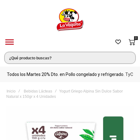
0
s.
Todos los Martes 20% Dto. en Pollo congelado y refrigerado.
TyC
M
Inicio
Bebidas Lácteas
Yogurt Griego Alpina Sin Dulce Sabor
Natural x 150gr x 4 Unidades
Saltar
al
final
de
la
galería