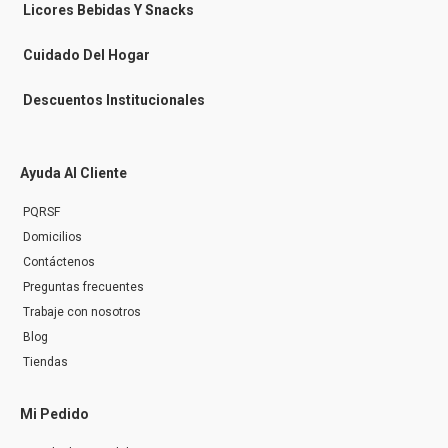
n
Licores Bebidas Y Snacks
g
e
r
Cuidado Del Hogar
Descuentos Institucionales
Ayuda Al Cliente
PQRSF
Domicilios
Contáctenos
Preguntas frecuentes
Trabaje con nosotros
Blog
Tiendas
Mi Pedido