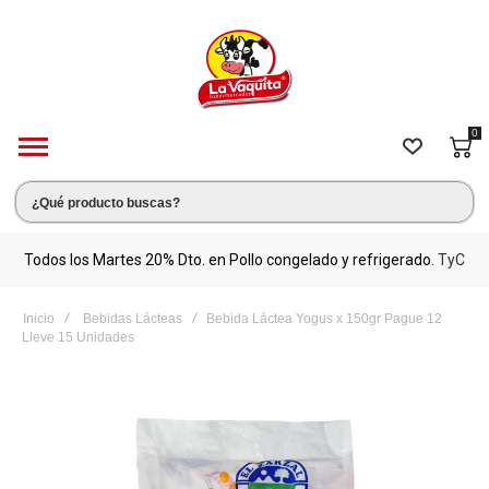
0
s.
Todos los Martes 20% Dto. en Pollo congelado y refrigerado.
TyC
M
Inicio
Bebidas Lácteas
Bebida Láctea Yogus x 150gr Pague 12
Lleve 15 Unidades
Saltar
al
final
de
la
galería