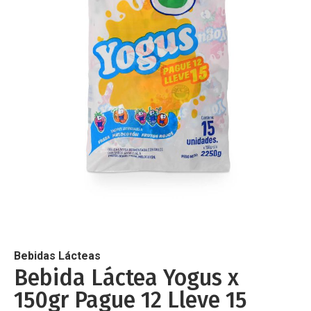
de
imágenes
Saltar
al
comienzo
de
Bebidas Lácteas
la
Bebida Láctea Yogus x
galería
150gr Pague 12 Lleve 15
de
imágenes