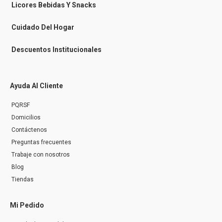
n
Licores Bebidas Y Snacks
g
e
r
Cuidado Del Hogar
Descuentos Institucionales
Ayuda Al Cliente
PQRSF
Domicilios
Contáctenos
Preguntas frecuentes
Trabaje con nosotros
Blog
Tiendas
Mi Pedido