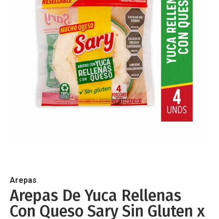
de
imágenes
Saltar
al
comienzo
de
Arepas
la
Arepas De Yuca Rellenas
galería
Con Queso Sary Sin Gluten x
de
imágenes