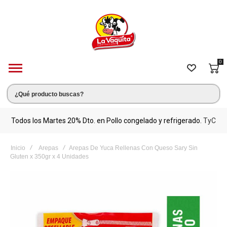
0
s.
Todos los Martes 20% Dto. en Pollo congelado y refrigerado.
TyC
M
Inicio
Arepas
Arepas De Yuca Rellenas Con Queso Sary Sin
Gluten x 350gr x 4 Unidades
Saltar
al
final
de
la
galería