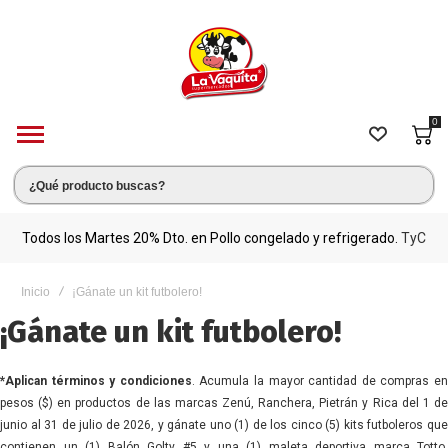
0
s.
Todos los Martes 20% Dto. en Pollo congelado y refrigerado.
TyC
M
Inicio
¡Gánate un kit futbolero!
¡Gánate un kit futbolero!
*Aplican términos y condiciones
. Acumula la mayor cantidad de compras e
pesos ($) en productos de las marcas Zenú, Ranchera, Pietrán y Rica del 1 de
junio al 31 de julio de 2026, y gánate uno (1) de los cinco (5) kits futboleros que
contienen un (1) Balón Golty #5 y una (1) maleta deportiva marca Totto.