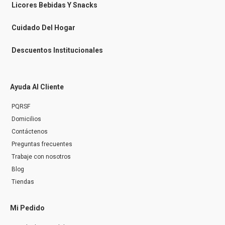
n
Licores Bebidas Y Snacks
g
e
r
Cuidado Del Hogar
Descuentos Institucionales
Ayuda Al Cliente
PQRSF
Domicilios
Contáctenos
Preguntas frecuentes
Trabaje con nosotros
Blog
Tiendas
Mi Pedido