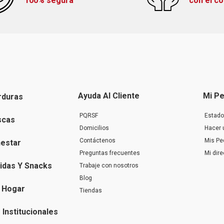
100% segura
con el c
Ayuda Al Cliente
Mi Pe
rduras
PQRSF
Estado
scas
Domicilios
Hacer 
Contáctenos
Mis Pe
nestar
Preguntas frecuentes
Mi dir
idas Y Snacks
Trabaje con nosotros
Blog
 Hogar
Tiendas
Institucionales