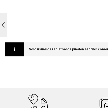
Habichuela
Saltar
al
comienzo
Anterior
de
la
Solo usuarios registrados pueden escribir comen
galería
de
imágenes