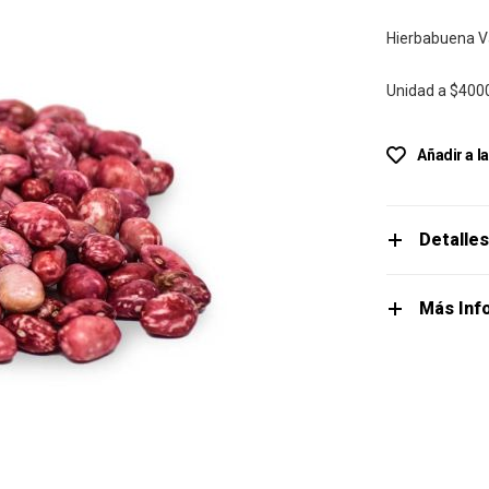
Hierbabuena V
Unidad a
$400
Añadir a l
Detalle
Más Inf