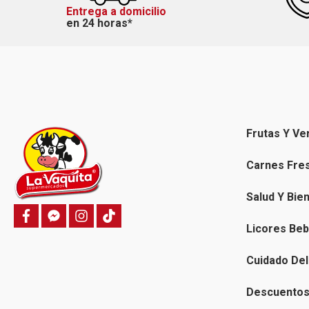
Entrega a domicilio
en 24 horas*
Frutas Y Ve
Carnes Fre
Salud Y Bie
f
f
i
T
a
a
n
i
Licores Beb
c
c
s
k
e
e
t
t
b
b
a
o
Cuidado Del
o
o
g
k
o
o
r
k
k
a
Descuentos 
-
m
m