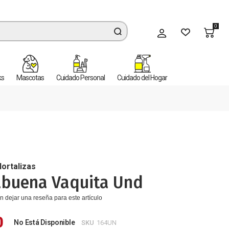
0
Mi cuenta
ks
Mascotas
Cuidado Personal
Cuidado del Hogar
Hortalizas
abuena Vaquita Und
n dejar una reseña para este artículo
0
No Está Disponible
SKU
164UN