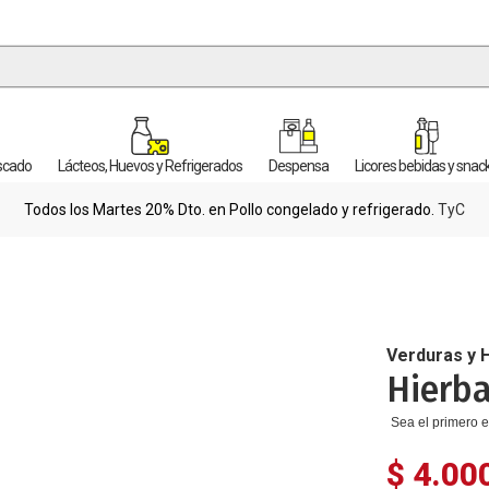
escado
Lácteos, Huevos y Refrigerados
Despensa
Licores bebidas y snac
Todos los Martes 20% Dto. en Pollo congelado y refrigerado.
TyC
Verduras y 
Hierb
Sea el primero e
$ 4.00