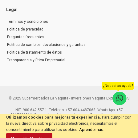
Legal
Términos y condiciones
Política de privacidad
Preguntas frecuentes
Política de cambios, devoluciones y garantías
Política de tratamiento de datos
Transparencia y Ética Empresarial
¿Necesitas ayuda?
© 2025 Supermercados La Vaquita - Inversiones Vaquita Express S.A.S
NIT: 900.642.557-1. Teléfono: +57 604 4487068. WhatsApp: +57
3165291216. Correo electrónico: contactenos@vaquitaexpress.com
Utilizamos cookies para mejorar tu experiencia.
Para cumplir con
la nueva directiva sobre privacidad electrónica, necesitamos el
consentimiento para utilizar tus cookies.
Aprende más
.