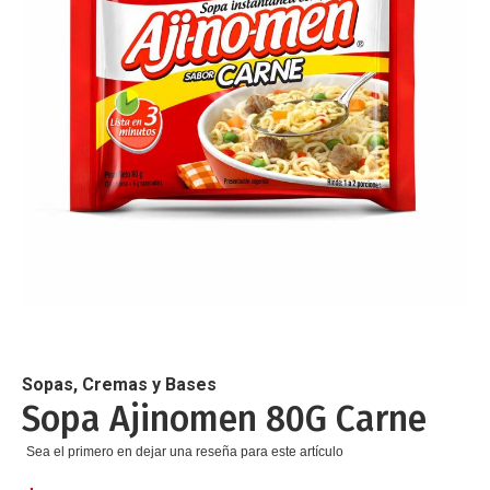
de
imágenes
Saltar
al
comienzo
de
Sopas, Cremas y Bases
la
Sopa Ajinomen 80G Carne
galería
de
Sea el primero en dejar una reseña para este artículo
imágenes