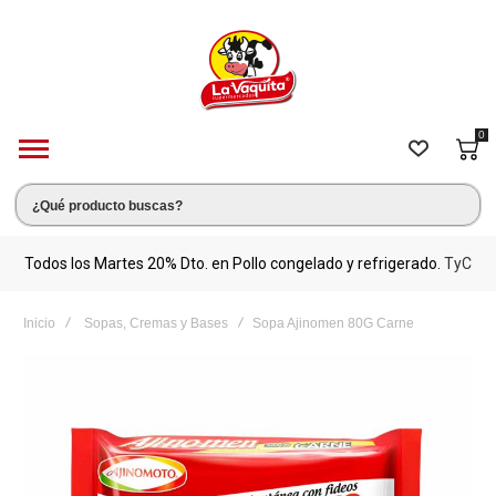
0
s.
Todos los Martes 20% Dto. en Pollo congelado y refrigerado.
TyC
M
Inicio
Sopas, Cremas y Bases
Sopa Ajinomen 80G Carne
Saltar
al
final
de
la
galería