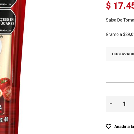
$ 17.4
Salsa De Toma
Gramo a
$29,0
OBSERVACI
Añadir a l