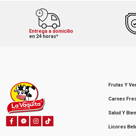
Entrega a domicilio
en 24 horas*
Frutas Y Ve
Carnes Fre
Salud Y Bie
f
f
i
T
a
a
n
i
Licores Beb
c
c
s
k
e
e
t
t