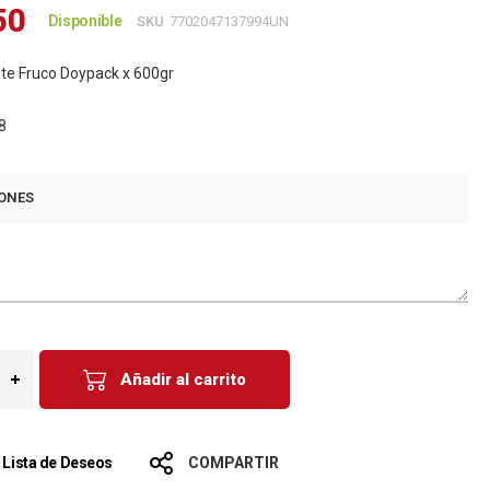
50
Disponible
SKU
7702047137994UN
te Fruco Doypack x 600gr
8
ONES
Añadir al carrito
a Lista de Deseos
COMPARTIR