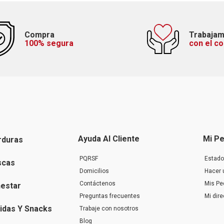
Compra
Trabaja
100% segura
con el c
Ayuda Al Cliente
Mi Pe
rduras
PQRSF
Estado
scas
Domicilios
Hacer 
Contáctenos
Mis Pe
nestar
Preguntas frecuentes
Mi dir
idas Y Snacks
Trabaje con nosotros
Blog