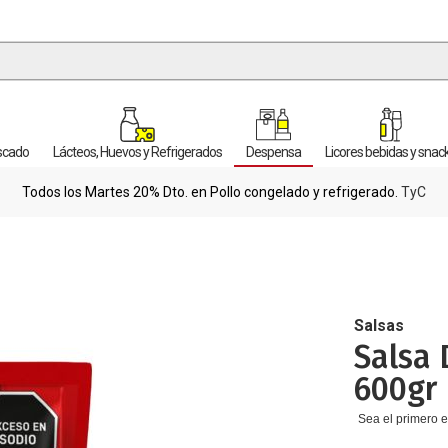
escado
Lácteos, Huevos y Refrigerados
Despensa
Licores bebidas y snac
Todos los Martes 20% Dto. en Pollo congelado y refrigerado.
TyC
Salsas
Salsa 
600gr
Sea el primero e