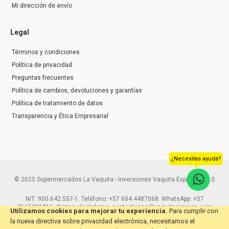
Mi dirección de envío
Legal
Términos y condiciones
Política de privacidad
Preguntas frecuentes
Política de cambios, devoluciones y garantías
Política de tratamiento de datos
Transparencia y Ética Empresarial
¿Necesitas ayuda?
© 2025 Supermercados La Vaquita - Inversiones Vaquita Express S.A.S
NIT: 900.642.557-1. Teléfono: +57 604 4487068. WhatsApp: +57
3165291216. Correo electrónico: contactenos@vaquitaexpress.com
Utilizamos cookies para mejorar tu experiencia.
Para cumplir con
la nueva directiva sobre privacidad electrónica, necesitamos el