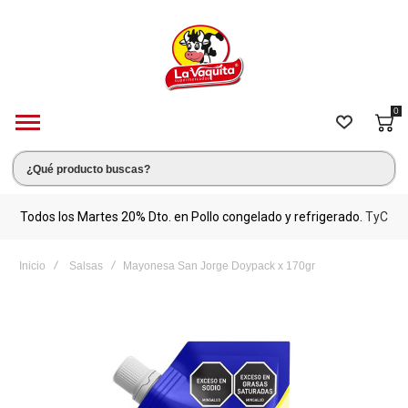
0
s.
Todos los Martes 20% Dto. en Pollo congelado y refrigerado.
TyC
M
Inicio
Salsas
Mayonesa San Jorge Doypack x 170gr
Saltar
al
final
de
la
galería