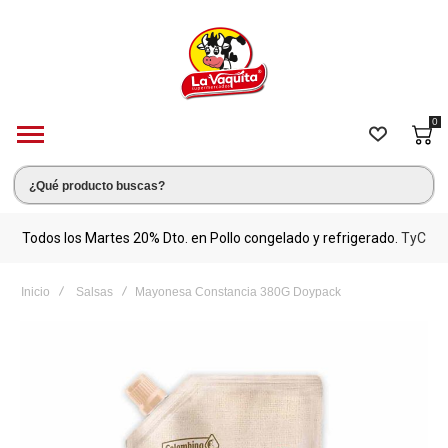
0
s.
Todos los Martes 20% Dto. en Pollo congelado y refrigerado.
TyC
M
Inicio
Salsas
Mayonesa Constancia 380G Doypack
Saltar
al
final
de
la
galería