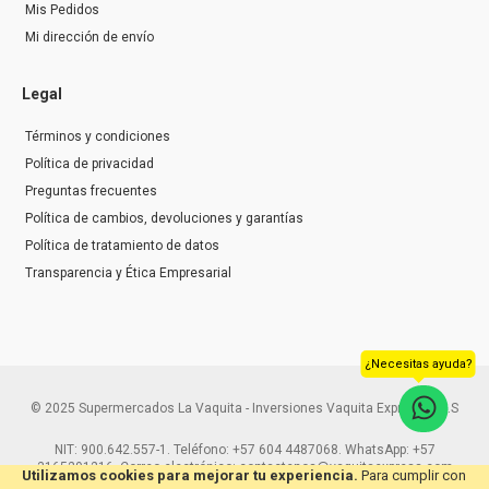
Mis Pedidos
Mi dirección de envío
Legal
Términos y condiciones
Política de privacidad
Preguntas frecuentes
Política de cambios, devoluciones y garantías
Política de tratamiento de datos
Transparencia y Ética Empresarial
¿Necesitas ayuda?
© 2025 Supermercados La Vaquita - Inversiones Vaquita Express S.A.S
NIT: 900.642.557-1. Teléfono: +57 604 4487068. WhatsApp: +57
3165291216. Correo electrónico: contactenos@vaquitaexpress.com
Utilizamos cookies para mejorar tu experiencia.
Para cumplir con