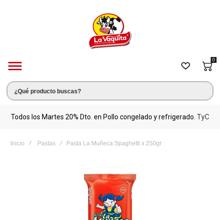
0
s.
Todos los Martes 20% Dto. en Pollo congelado y refrigerado.
TyC
M
Inicio
Pastas
Pasta La Muñeca Spaghetti x 250gr
Saltar
al
final
de
la
galería