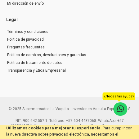
Mi dirección de envío
Legal
Términos y condiciones
Política de privacidad
Preguntas frecuentes
Política de cambios, devoluciones y garantías
Política de tratamiento de datos
Transparencia y Ética Empresarial
¿Necesitas ayuda?
© 2025 Supermercados La Vaquita - Inversiones Vaquita Express S.A.S
NIT: 900.642.557-1. Teléfono: +57 604 4487068. WhatsApp: +57
3165291216. Correo electrónico: contactenos@vaquitaexpress.com
Utilizamos cookies para mejorar tu experiencia.
Para cumplir con
la nueva directiva sobre privacidad electrónica, necesitamos el