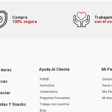
Compra
Trabaja
100% segura
con el c
Ayuda Al Cliente
Mi Pe
rduras
PQRSF
Estado
scas
Domicilios
Hacer 
Contáctenos
Mis Pe
nestar
Preguntas frecuentes
Mi dir
idas Y Snacks
Trabaje con nosotros
Blog