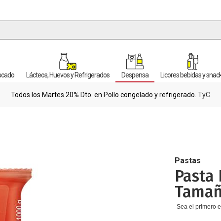
escado
Lácteos, Huevos y Refrigerados
Despensa
Licores bebidas y snac
Todos los Martes 20% Dto. en Pollo congelado y refrigerado.
TyC
Pastas
Pasta 
Tamañ
Sea el primero e