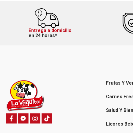
Entrega a domicilio
en 24 horas*
Frutas Y Ve
Carnes Fre
Salud Y Bie
f
f
i
T
a
a
n
i
Licores Beb
c
c
s
k
e
e
t
t