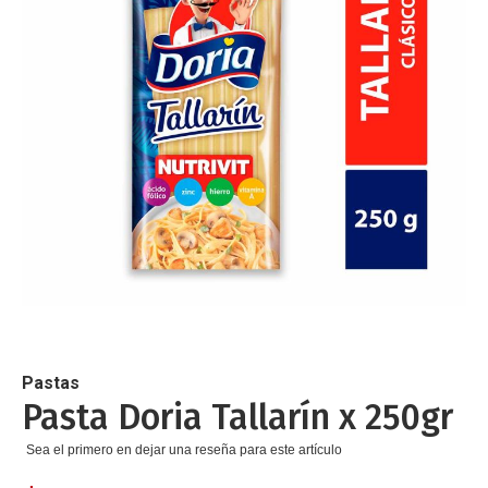
de
imágenes
Saltar
al
comienzo
de
Pastas
la
Pasta Doria Tallarín x 250gr
galería
de
Sea el primero en dejar una reseña para este artículo
imágenes