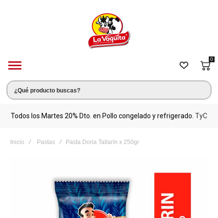
0
s.
Todos los Martes 20% Dto. en Pollo congelado y refrigerado.
TyC
M
Inicio
Pastas
Pasta Doria Tallarín x 250gr
Saltar
al
final
de
la
galería