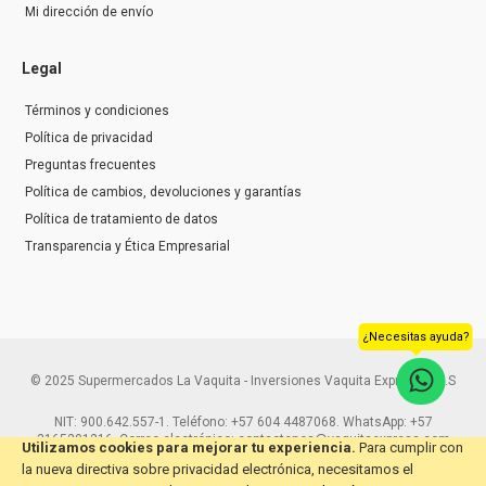
Mi dirección de envío
Legal
Términos y condiciones
Política de privacidad
Preguntas frecuentes
Política de cambios, devoluciones y garantías
Política de tratamiento de datos
Transparencia y Ética Empresarial
¿Necesitas ayuda?
© 2025 Supermercados La Vaquita - Inversiones Vaquita Express S.A.S
NIT: 900.642.557-1. Teléfono: +57 604 4487068. WhatsApp: +57
3165291216. Correo electrónico: contactenos@vaquitaexpress.com
Utilizamos cookies para mejorar tu experiencia.
Para cumplir con
la nueva directiva sobre privacidad electrónica, necesitamos el