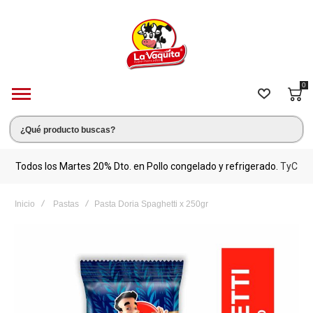
0
s.
Todos los Martes 20% Dto. en Pollo congelado y refrigerado.
TyC
M
Inicio
Pastas
Pasta Doria Spaghetti x 250gr
Saltar
al
final
de
la
galería