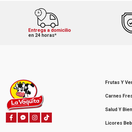
Entrega a domicilio
en 24 horas*
Frutas Y Ve
Carnes Fre
Salud Y Bie
f
f
i
T
a
a
n
i
Licores Beb
c
c
s
k
e
e
t
t