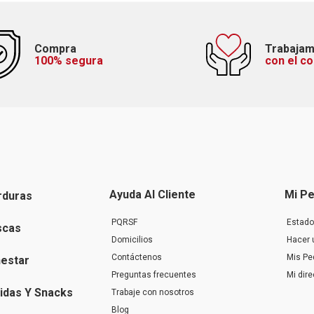
Compra
Trabaja
100% segura
con el c
Ayuda Al Cliente
Mi Pe
rduras
PQRSF
Estado
scas
Domicilios
Hacer 
Contáctenos
Mis Pe
nestar
Preguntas frecuentes
Mi dir
idas Y Snacks
Trabaje con nosotros
Blog