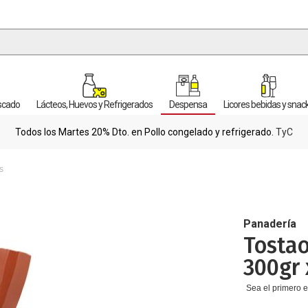
escado
Lácteos, Huevos y Refrigerados
Despensa
Licores bebidas y snac
Todos los Martes 20% Dto. en Pollo congelado y refrigerado.
TyC
s
Panadería
Tostao
300gr 
Sea el primero e