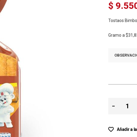
$ 9.55
Tostaos Bimbo 
Gramo a
$31,8
OBSERVACI
Añadir a l