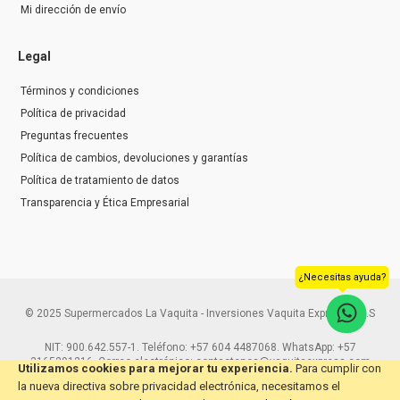
Mi dirección de envío
Legal
Términos y condiciones
Política de privacidad
Preguntas frecuentes
Política de cambios, devoluciones y garantías
Política de tratamiento de datos
Transparencia y Ética Empresarial
¿Necesitas ayuda?
© 2025 Supermercados La Vaquita - Inversiones Vaquita Express S.A.S
NIT: 900.642.557-1. Teléfono: +57 604 4487068. WhatsApp: +57
3165291216. Correo electrónico: contactenos@vaquitaexpress.com
Utilizamos cookies para mejorar tu experiencia.
Para cumplir con
la nueva directiva sobre privacidad electrónica, necesitamos el