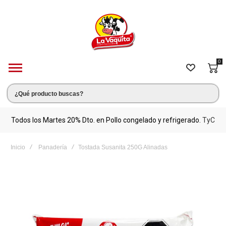
0
s.
Todos los Martes 20% Dto. en Pollo congelado y refrigerado.
TyC
M
Inicio
Panadería
Tostada Susanita 250G Alinadas
Saltar
al
final
de
la
galería