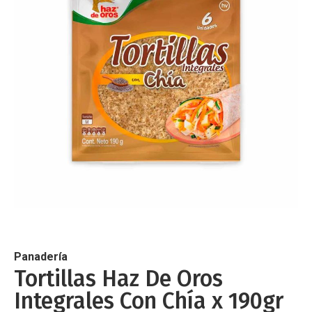
de
imágenes
Saltar
al
comienzo
de
Panadería
la
Tortillas Haz De Oros
galería
Integrales Con Chía x 190gr
de
imágenes