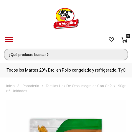
0
s.
Todos los Martes 20% Dto. en Pollo congelado y refrigerado.
TyC
M
Inicio
Panadería
Tortillas Haz De Oros Integrales Con Chía x 190gr
x 6 Unidades
Saltar
al
final
de
la
galería