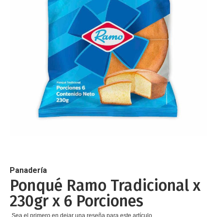
de
imágenes
Saltar
al
comienzo
de
Panadería
la
Ponqué Ramo Tradicional x
galería
230gr x 6 Porciones
de
imágenes
Sea el primero en dejar una reseña para este artículo