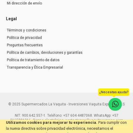
Mi dirección de envío
Legal
Términos y condiciones
Política de privacidad
Preguntas frecuentes
Política de cambios, devoluciones y garantías
Política de tratamiento de datos
Transparencia y Ética Empresarial
¿Necesitas ayuda?
© 2025 Supermercados La Vaquita - Inversiones Vaquita Express S.A.S
NIT: 900.642.557-1. Teléfono: +57 604 4487068. WhatsApp: +57
3165291216. Correo electrónico: contactenos@vaquitaexpress.com
Utilizamos cookies para mejorar tu experiencia.
Para cumplir con
la nueva directiva sobre privacidad electrónica, necesitamos el